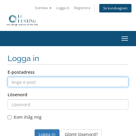
Svenska
Logga in
Registrera
Se kundvagnen
Växla
navig
Logga in
E-postadress
Lösenord
Kom ihåg mig
Glömt lösenord?